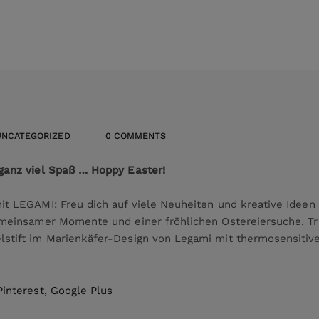
UNCATEGORIZED
0 COMMENTS
ganz viel Spaß … Hoppy Easter!
it LEGAMI: Freu dich auf viele Neuheiten und kreative Idee
emeinsamer Momente und einer fröhlichen Ostereiersuche. T
stift im Marienkäfer-Design von Legami mit thermosensitiver
Pinterest
,
Google Plus